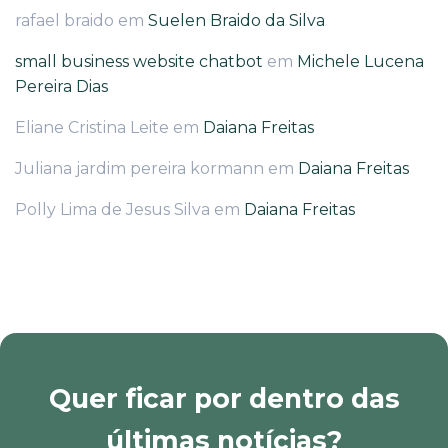
rafael braido
em
Suelen Braido da Silva
small business website chatbot
em
Michele Lucena
Pereira Dias
Eliane Cristina Leite
em
Daiana Freitas
Juliana jardim pereira kormann
em
Daiana Freitas
Polly Lima de Jesus Silva
em
Daiana Freitas
Quer ficar por dentro das
últimas notícias?