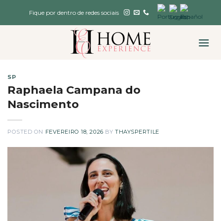
Skip
Fique por dentro de redes sociais
to
content
SP
Raphaela Campana do
Nascimento
POSTED ON
FEVEREIRO 18, 2026
BY
THAYSPERTILE