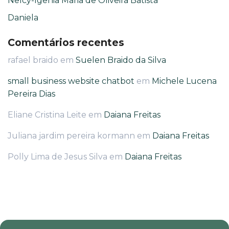
Nelcy-Igênia Maria de Oliveira Batista
Daniela
Comentários recentes
rafael braido
em
Suelen Braido da Silva
small business website chatbot
em
Michele Lucena
Pereira Dias
Eliane Cristina Leite
em
Daiana Freitas
Juliana jardim pereira kormann
em
Daiana Freitas
Polly Lima de Jesus Silva
em
Daiana Freitas