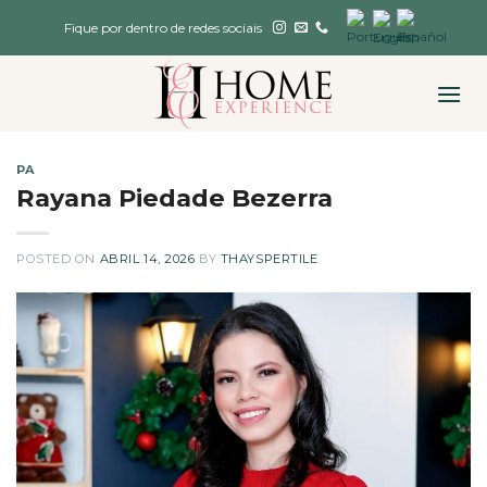
Skip
Fique por dentro de redes sociais
to
content
PA
Rayana Piedade Bezerra
POSTED ON
ABRIL 14, 2026
BY
THAYSPERTILE