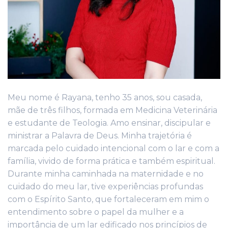
Meu nome é Rayana, tenho 35 anos, sou casada,
mãe de três filhos, formada em Medicina Veterinária
e estudante de Teologia. Amo ensinar, discipular e
ministrar a Palavra de Deus. Minha trajetória é
marcada pelo cuidado intencional com o lar e com a
família, vivido de forma prática e também espiritual.
Durante minha caminhada na maternidade e no
cuidado do meu lar, tive experiências profundas
com o Espírito Santo, que fortaleceram em mim o
entendimento sobre o papel da mulher e a
importância de um lar edificado nos princípios de