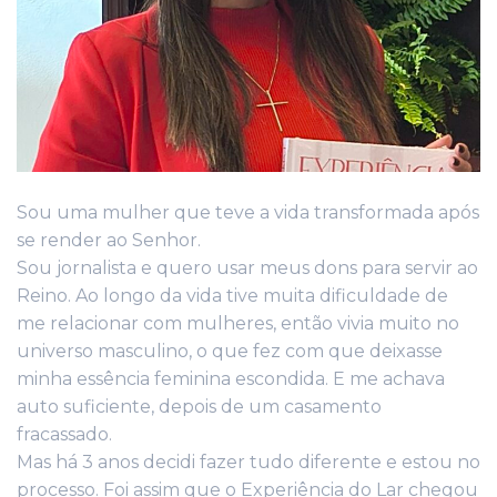
Sou uma mulher que teve a vida transformada após
se render ao Senhor.
Sou jornalista e quero usar meus dons para servir ao
Reino. Ao longo da vida tive muita dificuldade de
me relacionar com mulheres, então vivia muito no
universo masculino, o que fez com que deixasse
minha essência feminina escondida. E me achava
auto suficiente, depois de um casamento
fracassado.
Mas há 3 anos decidi fazer tudo diferente e estou no
processo. Foi assim que o Experiência do Lar chegou