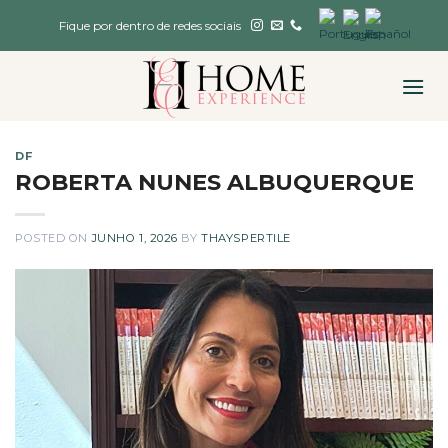
Skip
Fique por dentro de redes sociais
to
content
DF
ROBERTA NUNES ALBUQUERQUE
POSTED ON
JUNHO 1, 2026
BY
THAYSPERTILE