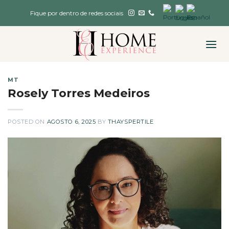
Skip
Fique por dentro de redes sociais
to
content
MT
Rosely Torres Medeiros
POSTED ON
AGOSTO 6, 2025
BY
THAYSPERTILE