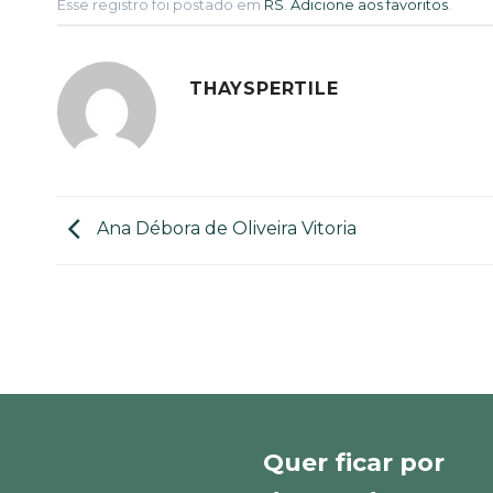
Esse registro foi postado em
RS
.
Adicione aos favoritos
.
THAYSPERTILE
Ana Débora de Oliveira Vitoria
Quer ficar por