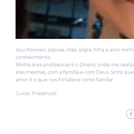
Sou Rosmeri, esposa, mãe, sogra, filha e amo min
conhecimento.
Minha área profissional é o Direito, onde me real
elas mesmas, com a família e com Deus. Sinto que
amor é o que nos fortalece como família!
Curso: Presencial.