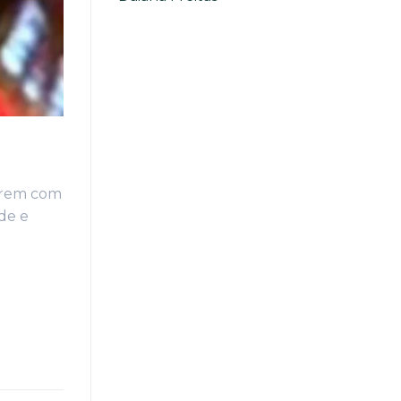
rarem com
de e