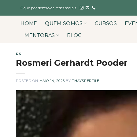
Skip
Fique por dentro de redes sociais
to
content
HOME
QUEM SOMOS
CURSOS
EVE
MENTORAS
BLOG
RS
Rosmeri Gerhardt Pooder
POSTED ON
MAIO 14, 2026
BY
THAYSPERTILE