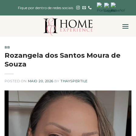
Skip
Fique por dentro de redes sociais
to
content
RR
Rozangela dos Santos Moura de
Souza
POSTED ON
MAIO 20, 2026
BY
THAYSPERTILE