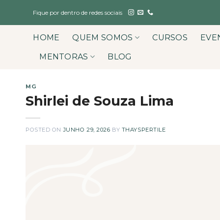
Skip
Fique por dentro de redes sociais
to
content
HOME
QUEM SOMOS
CURSOS
EVE
MENTORAS
BLOG
MG
Shirlei de Souza Lima
POSTED ON
JUNHO 29, 2026
BY
THAYSPERTILE