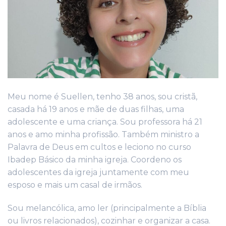
Meu nome é Suellen, tenho 38 anos, sou cristã,
casada há 19 anos e mãe de duas filhas, uma
adolescente e uma criança. Sou professora há 21
anos e amo minha profissão. Também ministro a
Palavra de Deus em cultos e leciono no curso
Ibadep Básico da minha igreja. Coordeno os
adolescentes da igreja juntamente com meu
esposo e mais um casal de irmãos.
Sou melancólica, amo ler (principalmente a Bíblia
ou livros relacionados), cozinhar e organizar a casa.