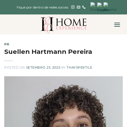
Skip
Fique por dentro de redes sociais
to
content
PR
Suellen Hartmann Pereira
POSTED ON
SETEMBRO 23, 2025
BY
THAYSPERTILE