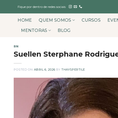
Skip
Fique por dentro de redes sociais
to
content
HOME
QUEM SOMOS
CURSOS
EVE
MENTORAS
BLOG
RN
Suellen Sterphane Rodrigu
POSTED ON
ABRIL 6, 2026
BY
THAYSPERTILE