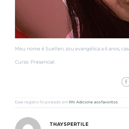
Meu nome é Suellen, sou evangélica a 6 anos, casa
Curso: Presencial.
Esse registro foi postado em
RN
.
Adicione aos favoritos
.
THAYSPERTILE