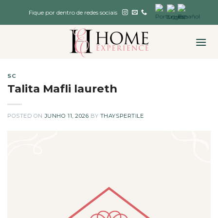
Skip
Fique por dentro de redes sociais
to
content
SC
Talita Mafli laureth
POSTED ON
JUNHO 11, 2026
BY
THAYSPERTILE