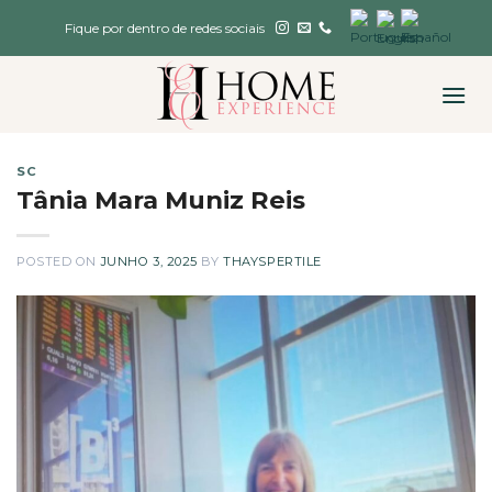
Skip
Fique por dentro de redes sociais
to
content
SC
Tânia Mara Muniz Reis
POSTED ON
JUNHO 3, 2025
BY
THAYSPERTILE