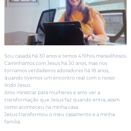
Sou casada há 30 anos e temos 4 filhos maravilhosos.
Caminhamos com Jesus há 30 anos, mas nos
tornamos verdadeiros adoradores há 18 anos,
quando tivemos um encontro real com o nosso
lindo Jesus.
Amo ministrar para mulheres e amo ver a
transformação que Jesus faz quando entra, assim
como aconteceu na minha casa.
Jesus transformou o meu casamento e a minha
família.