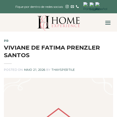
Skip
Fique por dentro de redes sociais
to
content
PR
VIVIANE DE FATIMA PRENZLER
SANTOS
POSTED ON
MAIO 21, 2026
BY
THAYSPERTILE