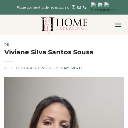
Skip
Fique por dentro de redes sociais
to
content
PR
Viviane Silva Santos Sousa
POSTED ON
AGOSTO 5, 2025
BY
THAYSPERTILE