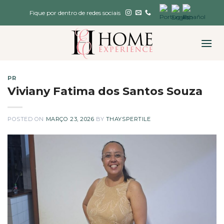
Skip
Fique por dentro de redes sociais
to
content
PR
Viviany Fatima dos Santos Souza
POSTED ON
MARÇO 23, 2026
BY
THAYSPERTILE