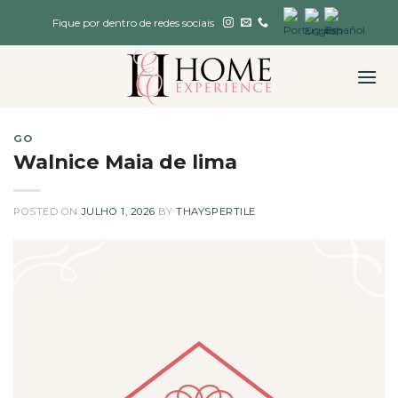
Skip
Fique por dentro de redes sociais
to
content
GO
Walnice Maia de lima
POSTED ON
JULHO 1, 2026
BY
THAYSPERTILE