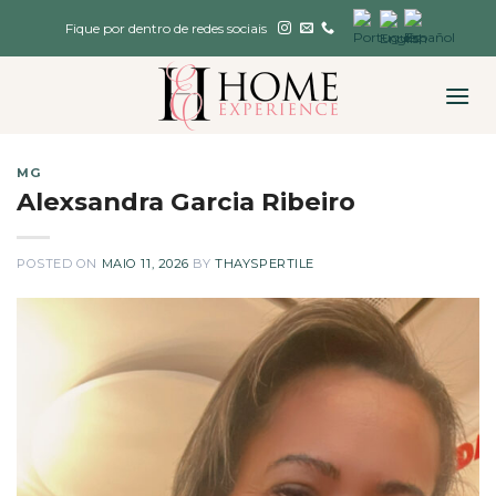
Skip
Fique por dentro de redes sociais
to
content
MG
Alexsandra Garcia Ribeiro
POSTED ON
MAIO 11, 2026
BY
THAYSPERTILE