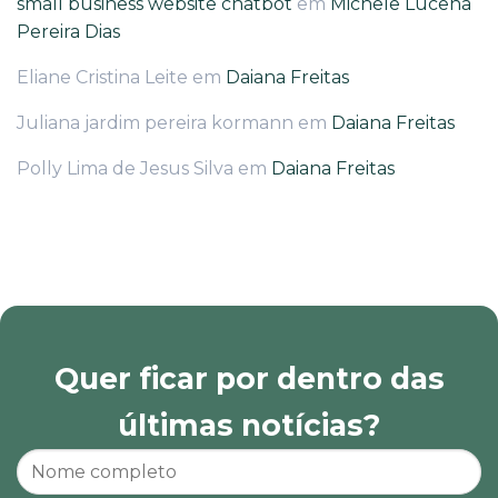
small business website chatbot
em
Michele Lucena
Pereira Dias
Eliane Cristina Leite
em
Daiana Freitas
Juliana jardim pereira kormann
em
Daiana Freitas
Polly Lima de Jesus Silva
em
Daiana Freitas
Quer ficar por dentro das
últimas notícias?