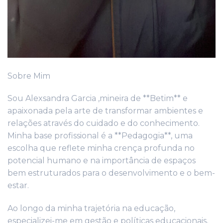
Sobre Mim
Sou Alexsandra Garcia ,mineira de **Betim** e
apaixonada pela arte de transformar ambientes e
relações através do cuidado e do conhecimento.
Minha base profissional é a **Pedagogia**, uma
escolha que reflete minha crença profunda no
potencial humano e na importância de espaços
bem estruturados para o desenvolvimento e o bem-
estar.
Ao longo da minha trajetória na educação,
especializei-me em gestão e políticas educacionais,