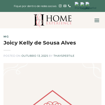
Skip
Fique por dentro de redes sociais
to
content
MG
Joicy Kelly de Sousa Alves
POSTED ON
OUTUBRO 13, 2025
BY
THAYSPERTILE