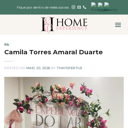
Skip
Fique por dentro de redes sociais
to
content
PA
Camila Torres Amaral Duarte
POSTED ON
MAIO 20, 2026
BY
THAYSPERTILE