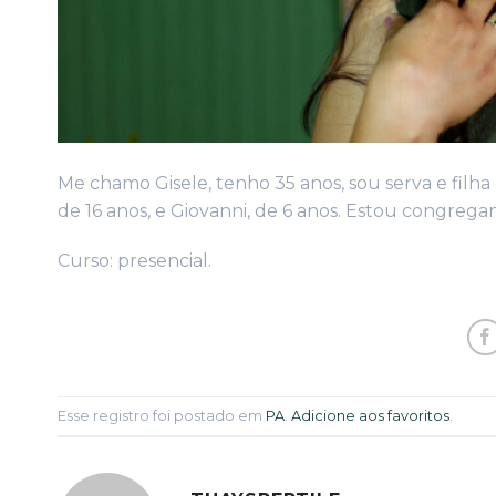
Me chamo Gisele, tenho 35 anos, sou serva e filha
de 16 anos, e Giovanni, de 6 anos. Estou congrega
Curso: presencial.
Esse registro foi postado em
PA
.
Adicione aos favoritos
.