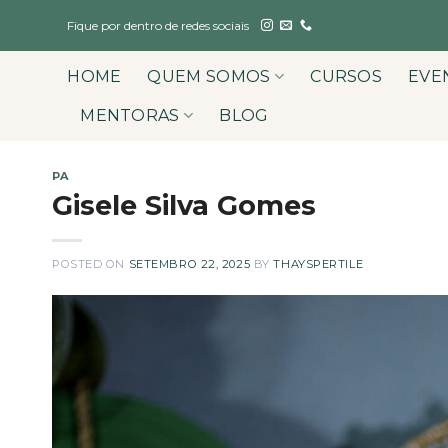
Skip
Fique por dentro de redes sociais
to
content
HOME
QUEM SOMOS
CURSOS
EVE
MENTORAS
BLOG
PA
Gisele Silva Gomes
POSTED ON
SETEMBRO 22, 2025
BY
THAYSPERTILE