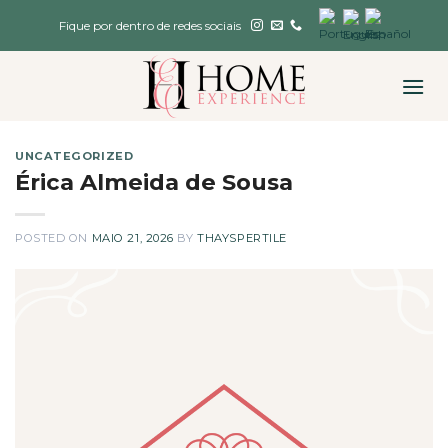
Skip
Fique por dentro de redes sociais
to
content
UNCATEGORIZED
Érica Almeida de Sousa
POSTED ON
MAIO 21, 2026
BY
THAYSPERTILE