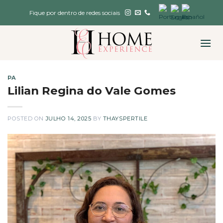
Skip
Fique por dentro de redes sociais
to
content
PA
Lilian Regina do Vale Gomes
POSTED ON
JULHO 14, 2025
BY
THAYSPERTILE