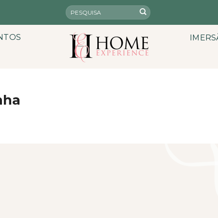
NTOS
IMERS
nha