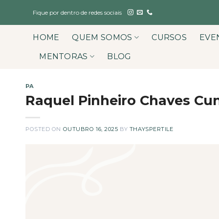
Skip
Fique por dentro de redes sociais
to
content
HOME
QUEM SOMOS
CURSOS
EVE
MENTORAS
BLOG
PA
Raquel Pinheiro Chaves Cu
POSTED ON
OUTUBRO 16, 2025
BY
THAYSPERTILE